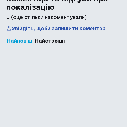
локалізацію
0
(оце стільки накоментували)
Увійдіть, щоби залишити коментар
Найновіші
Найстаріші
Каталог української
локалізації ігор
Головна
Каталог
Перекладачі
Про нас
Додати гру
Політика приватності