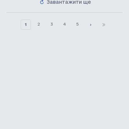
Завантажити ще
2
3
4
5
1