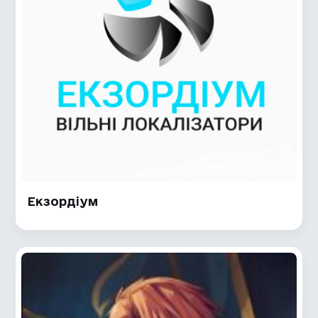
Екзордіум