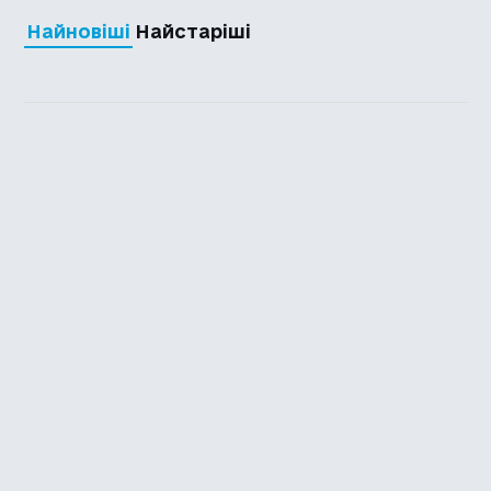
Найновіші
Найстаріші
Каталог української
локалізації ігор
Головна
Каталог
Перекладачі
Про нас
Додати гру
Політика приватності
Підтримати
Повідомити про гру