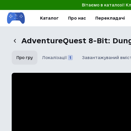
Вітаємо в каталозі! К
Каталог
Про нас
Перекладачі
AdventureQuest 8-Bit: Du
Про гру
Локалізації
1
Завантажуваний вміс