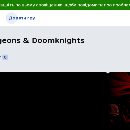
лацніть по цьому сповіщенню, щоби повідомити про пробле
Додати гру
ngeons & Doomknights
т
0