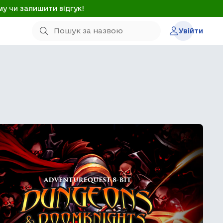
му чи залишити відгук!
Увійти