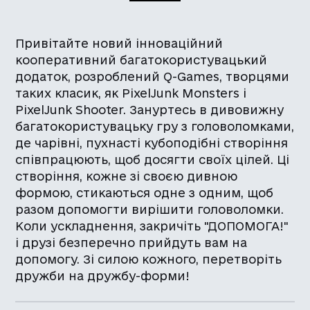
Привітайте новий інноваційний
кооперативний багатокористувацький
додаток, розроблений Q-Games, творцями
таких класик, як PixelJunk Monsters і
PixelJunk Shooter. Зануртесь в дивовижну
багатокористувацьку гру з головоломками,
де чарівні, пухнасті кубоподібні створіння
співпрацюють, щоб досягти своїх цілей. Ці
створіння, кожне зі своєю дивною
формою, стикаються одне з одним, щоб
разом допомогти вирішити головоломки.
Коли ускладнення, закричіть "ДОПОМОГА!"
і друзі безперечно прийдуть вам на
допомогу. Зі силою кожного, перетворіть
дружби на дружбу-форми!