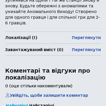
зупинявся на одній і тій же станції знову й
знову. Будьте обережні з аномаліями та
уникайте Аномального Виходу! Створено
для одного гравця і для спільної гри для 2-
6 гравців.
Локалізації (1)
Переглянути
Завантажуваний вміст (0)
Переглянути
Коментарі та відгуки про
локалізацію
0
(оце стільки накоментували)
Увійдіть, щоби залишити коментар
Найновіші
Найстаріші