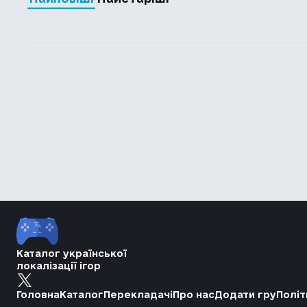
Каталог української
локалізації ігор
Головна
Каталог
Перекладачі
Про нас
Додати гру
Політ