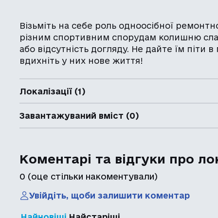
Візьміть на себе роль одноосібної ремонтн
різним спортивним спорудам колишню славу
або відсутність догляду. Не дайте їм піти в
вдихніть у них нове життя!
Локалізації (1)
Завантажуваний вміст (0)
Коментарі та відгуки про ло
0
(оце стільки накоментували)
Увійдіть, щоби залишити коментар
Найновіші
Найстаріші