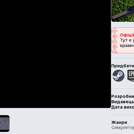
Офіці
Тут є 
крамн
Придбати
Розробни
Видавец
Дата вих
Жанри
Симулято