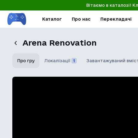
Вітаємо в каталозі! К
Каталог
Про нас
Перекладачі
Arena Renovation
Про гру
Локалізації
1
Завантажуваний вміс