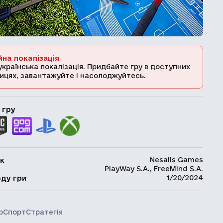
йна локалізація
українська локалізація. Придбайте гру в доступних
ицях, завантажуйте і насолоджуйтесь.
 гру
Nesalis Games
к
PlayWay S.A., FreeMind S.A.
ь
1/20/2024
оду гри
р
Спорт
Стратегія