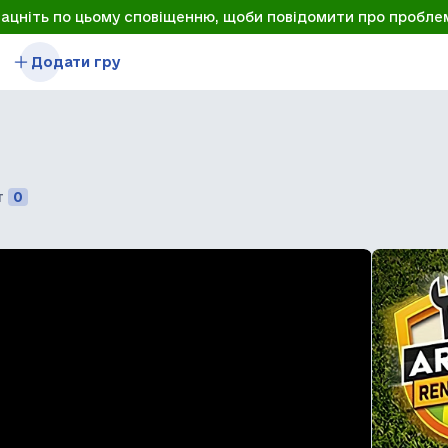
лацніть по цьому сповіщенню, щоби повідомити про пробле
Додати гру
т
0