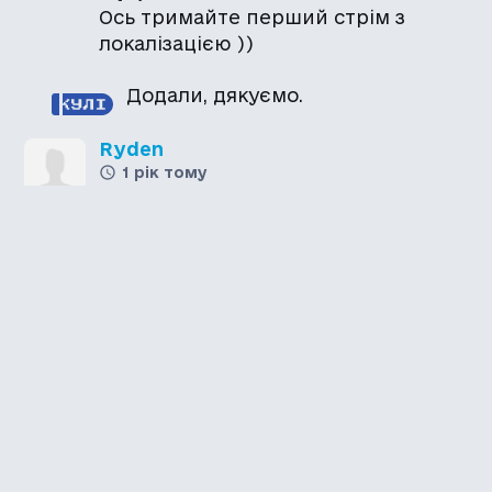
Ось тримайте перший стрім з
локалізацією ))
Додали, дякуємо.
Ryden
1 рік тому
Дякую, дуже чекав :3
Той Кіт
1 рік тому
Тепер я знаю що я буду стріміти у
вечорі )) Дякую авторам !!
Каталог української
локалізації ігор