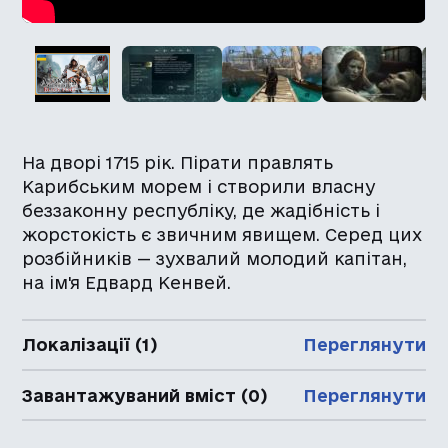
На дворі 1715 рік. Пірати правлять
Карибським морем і створили власну
беззаконну республіку, де жадібність і
жорстокість є звичним явищем. Серед цих
розбійників — зухвалий молодий капітан,
на ім'я Едвард Кенвей.
Локалізації (1)
Переглянути
Завантажуваний вміст (0)
Переглянути