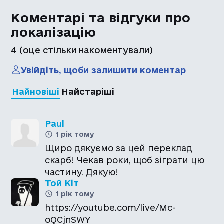
Коментарі та відгуки про
локалізацію
4
(оце стільки накоментували)
Увійдіть, щоби залишити коментар
Найновіші
Найстаріші
Paul
1 рік тому
Щиро дякуємо за цей переклад
скарб! Чекав роки, щоб зіграти цю
частину. Дякую!
Той Кіт
1 рік тому
https://youtube.com/live/Mc-
oQCjnSWY