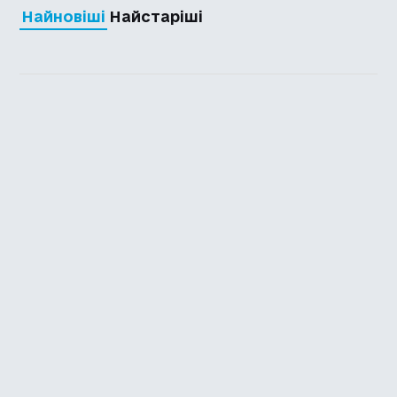
Найновіші
Найстаріші
Каталог української
локалізації ігор
Головна
Каталог
Перекладачі
Про нас
Додати гру
Політика приватності
Підтримати
Повідомити про гру