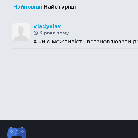
Найновіші
Найстаріші
Vladyslav
2 роки тому
А чи є можливість встановлювати до