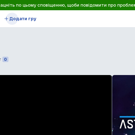
лацніть по цьому сповіщенню, щоби повідомити про пробле
Додати гру
т
0