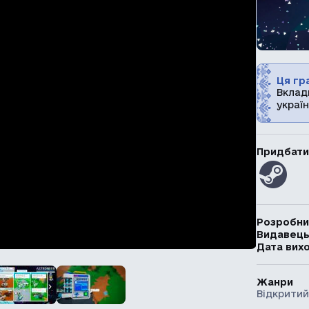
Ця гра
Вклад
україн
Придбати
Розробни
Видавец
Дата вих
Жанри
Відкритий