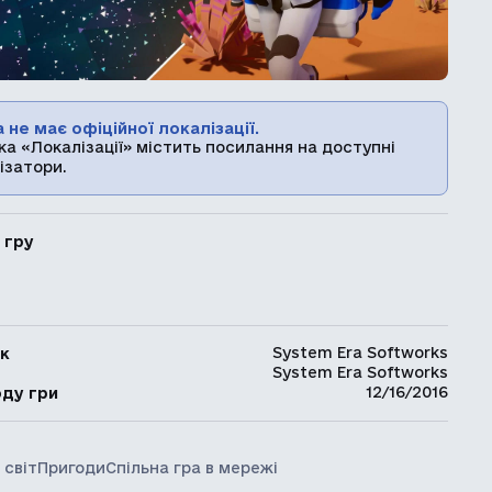
 не має офіційної локалізації.
ка «Локалізації» містить посилання на доступні
ізатори.
 гру
System Era Softworks
к
System Era Softworks
ь
12/16/2016
оду гри
 світ
Пригоди
Спільна гра в мережі