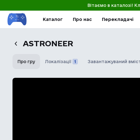
Вітаємо в каталозі! К
Каталог
Про нас
Перекладачі
ASTRONEER
Про гру
Локалізації
1
Завантажуваний вміс