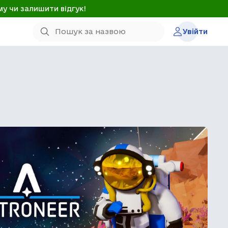
му чи залишити відгук!
Увійти