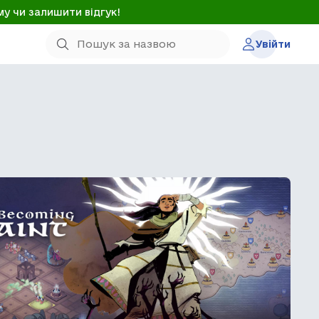
му чи залишити відгук!
Увійти