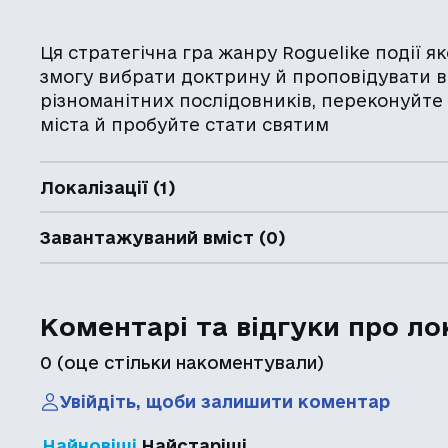
Ця стратегічна гра жанру Roguelike події я
змогу вибрати доктрину й проповідувати в 
різноманітних послідовників, переконуйте
міста й пробуйте стати святим
Локалізації (1)
Завантажуваний вміст (0)
Коментарі та відгуки про ло
0
(оце стільки накоментували)
Увійдіть, щоби залишити коментар
Найновіші
Найстаріші