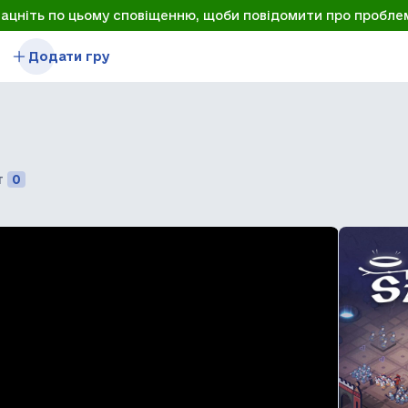
лацніть по цьому сповіщенню, щоби повідомити про пробле
Додати гру
т
0