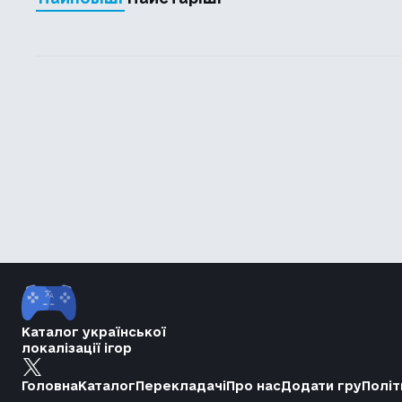
Каталог української
локалізації ігор
Головна
Каталог
Перекладачі
Про нас
Додати гру
Політ