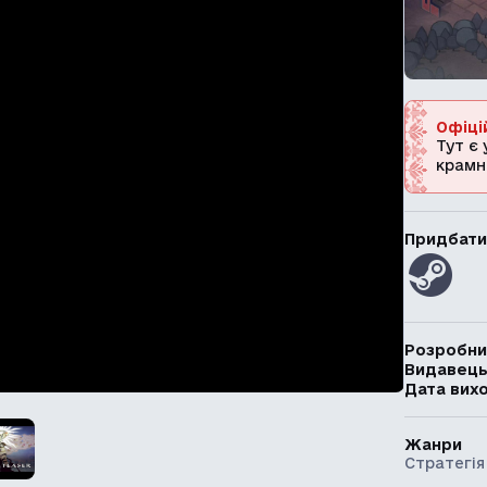
Офіці
Тут є 
крамн
Придбати
Розробни
Видавец
Дата вих
Жанри
Стратегія