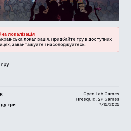
йна локалізація
українська локалізація. Придбайте гру в доступних
ицях, завантажуйте і насолоджуйтесь.
 гру
Open Lab Games
к
Firesquid, 2P Games
ь
7/15/2025
оду гри