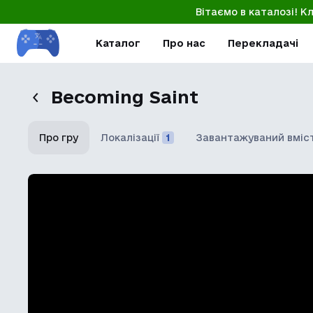
Вітаємо в каталозі! К
Каталог
Про нас
Перекладачі
Becoming Saint
Про гру
Локалізації
1
Завантажуваний вміс