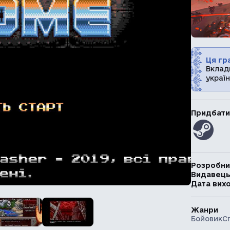
Ця гра
Вклад
україн
Придбати
Розробни
Видавец
Дата вих
Жанри
Бойовик
С