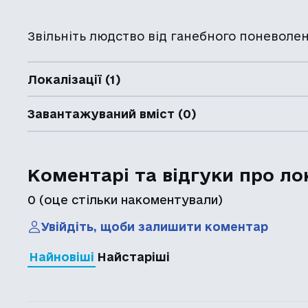
Звільніть людство від ганебного поневолен
Локалізації (1)
Завантажуваний вміст (0)
Коментарі та відгуки про ло
0
(оце стільки накоментували)
Увійдіть, щоби залишити коментар
Найновіші
Найстаріші