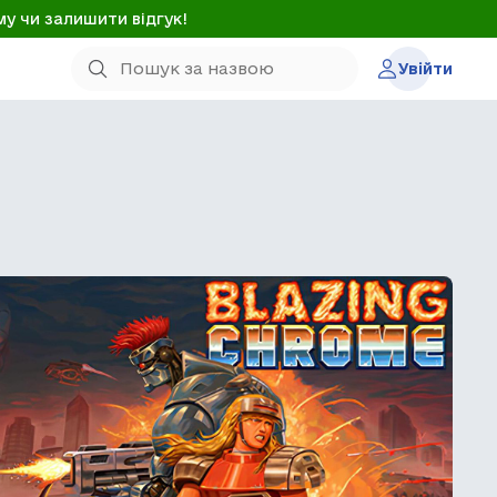
му чи залишити відгук!
Увійти