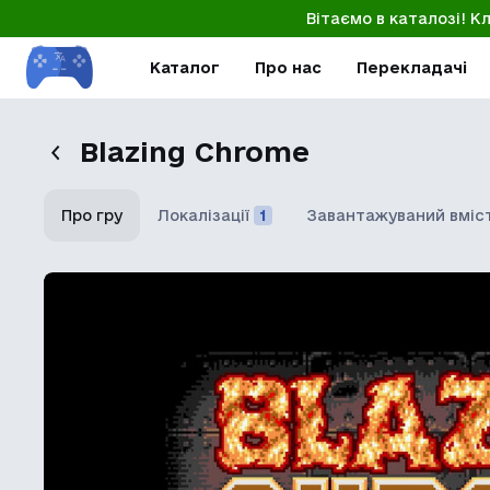
Вітаємо в каталозі! К
Каталог
Про нас
Перекладачі
Blazing Chrome
Про гру
Локалізації
1
Завантажуваний вміс