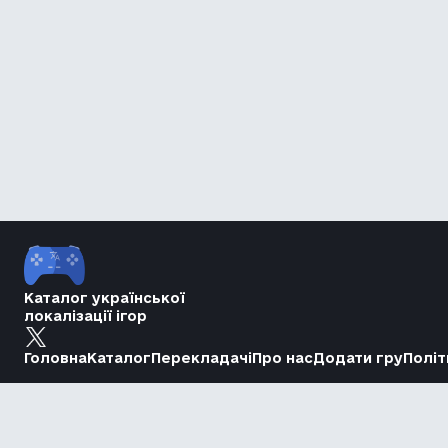
Каталог української
локалізації ігор
Головна
Каталог
Перекладачі
Про нас
Додати гру
Політ