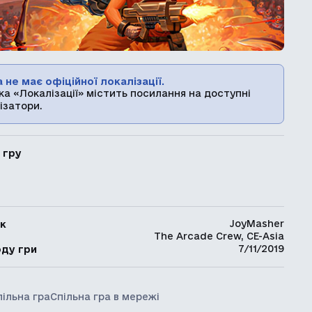
 не має офіційної локалізації.
ка «Локалізації» містить посилання на доступні
ізатори.
 гру
JoyMasher
к
The Arcade Crew, CE-Asia
ь
7/11/2019
оду гри
пільна гра
Спільна гра в мережі