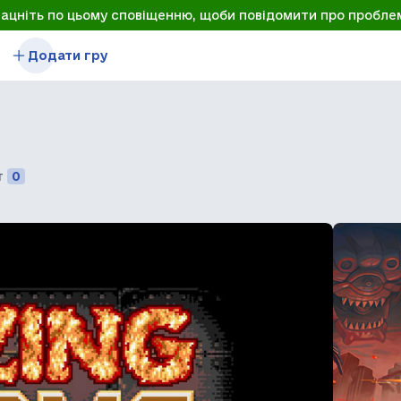
лацніть по цьому сповіщенню, щоби повідомити про пробле
Додати гру
т
0