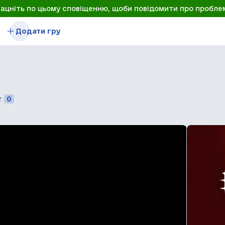
лацніть по цьому сповіщенню, щоби повідомити про пробле
Додати гру
т
0