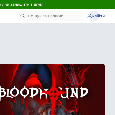
му чи залишити відгук!
Увійти