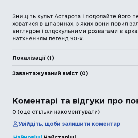
Знищіть культ Астарота і подолайте його п
ховатися в шпаринах, з яких вони повиліз
виглядом і олдскульними розвагами в арка
натхненням легенд 90-х.
Локалізації (1)
Завантажуваний вміст (0)
Коментарі та відгуки про ло
0
(оце стільки накоментували)
Увійдіть, щоби залишити коментар
Найновіші
Найстаріші