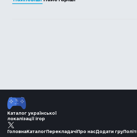
Каталог української
локалізації ігор
Головна
Каталог
Перекладачі
Про нас
Додати гру
Політ