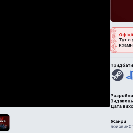
Офіці
Тут є 
крамн
Придбати
Розробни
Видавец
Дата вих
Жанри
Бойовик
С