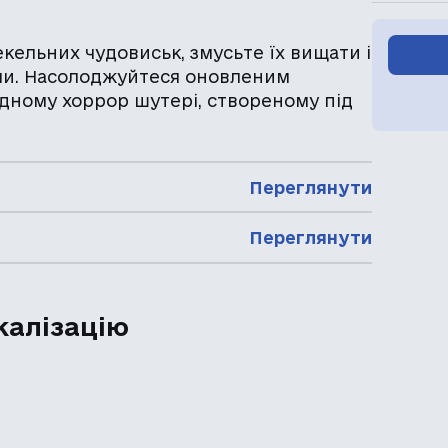
екельних чудовиськ, змусьте їх вищати і
али. Насолоджуйтеся оновленим
дному хоррор шутері, створеному під
Переглянути
Переглянути
калізацію