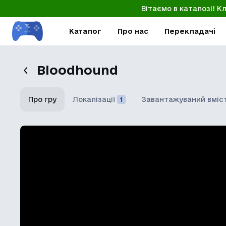
Вітаємо в каталозі! К
Каталог
Про нас
Перекладачі
Bloodhound
Про гру
Локалізації
1
Завантажуваний вміс