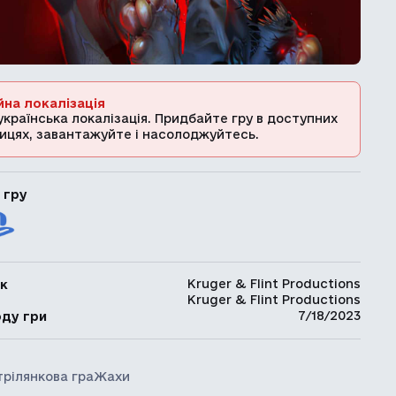
йна локалізація
українська локалізація. Придбайте гру в доступних
ицях, завантажуйте і насолоджуйтесь.
 гру
Kruger & Flint Productions
к
Kruger & Flint Productions
ь
7/18/2023
оду гри
трілянкова гра
Жахи