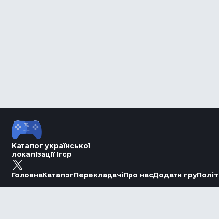
Каталог української
локалізації ігор
Головна
Каталог
Перекладачі
Про нас
Додати гру
Політ