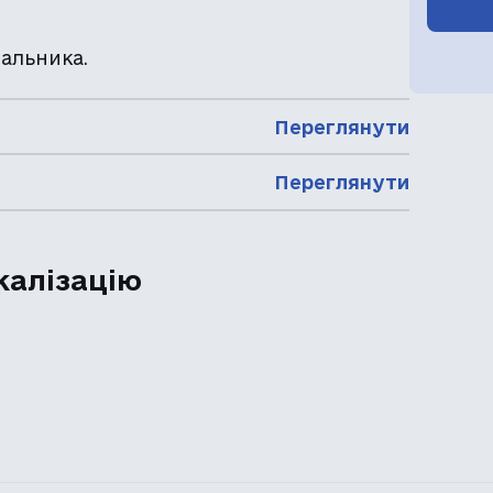
альника.
Переглянути
Переглянути
калізацію