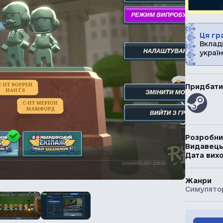
Ця гра
Вклад
україн
Придбати
Розробни
Видавец
Дата вих
Жанри
Симулято