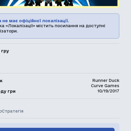
 не має офіційної локалізації.
ка «Локалізації» містить посилання на доступні
ізатори.
 гру
Runner Duck
к
Curve Games
ь
10/19/2017
оду гри
р
Стратегія