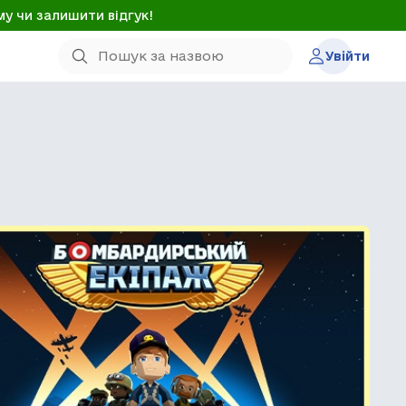
му чи залишити відгук!
Увійти