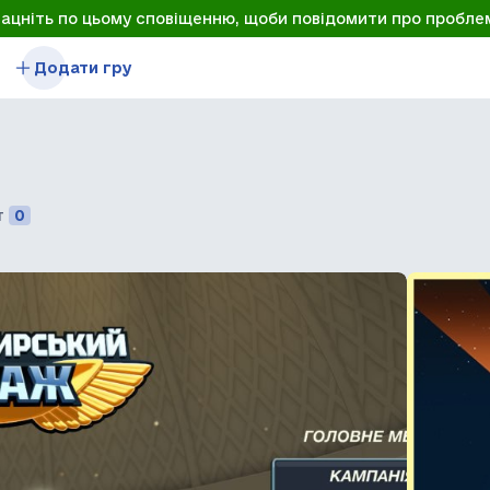
лацніть по цьому сповіщенню, щоби повідомити про пробле
Додати гру
т
0