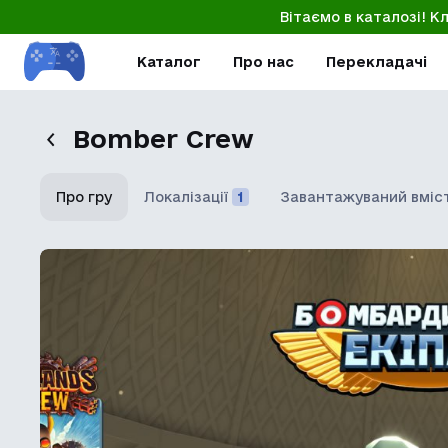
Вітаємо в каталозі! К
Каталог
Про нас
Перекладачі
Bomber Crew
Про гру
Локалізації
1
Завантажуваний вміс