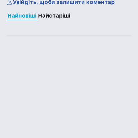
Увійдіть, щоби залишити коментар
Найновіші
Найстаріші
Каталог української
локалізації ігор
Головна
Каталог
Перекладачі
Про нас
Додати гру
Політика приватності
Підтримати
Повідомити про гру