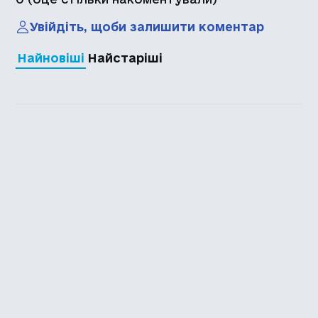
Увійдіть, щоби залишити коментар
Найновіші
Найстаріші
Каталог української
локалізації ігор
Головна
Каталог
Перекладачі
Про нас
Додати гру
Політика приватності
Підтримати