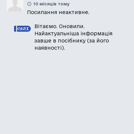
10 місяців тому
Посилання неактивне.
Вітаємо. Оновили.
Найактуальніша інформація
завше в посібнику (за його
наявності).
Каталог української
локалізації ігор
Головна
Каталог
Перекладачі
Про нас
Додати гру
Політика приватності
Підтримати