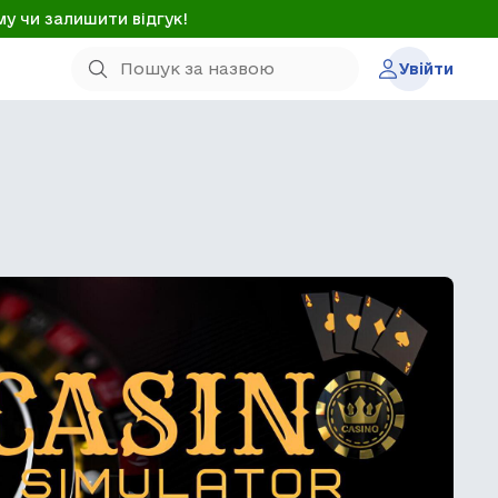
му чи залишити відгук!
Увійти