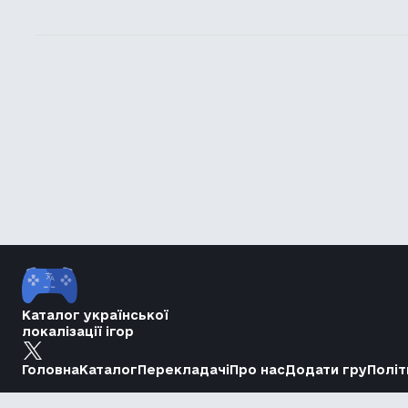
Каталог української
локалізації ігор
Головна
Каталог
Перекладачі
Про нас
Додати гру
Політ