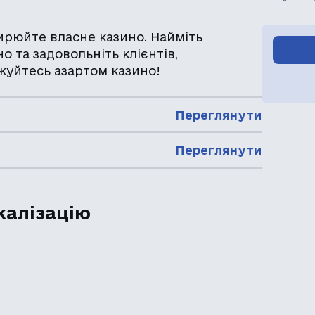
ширюйте власне казино. Найміть
о та задовольніть клієнтів,
жуйтесь азартом казино!
Переглянути
Переглянути
калізацію