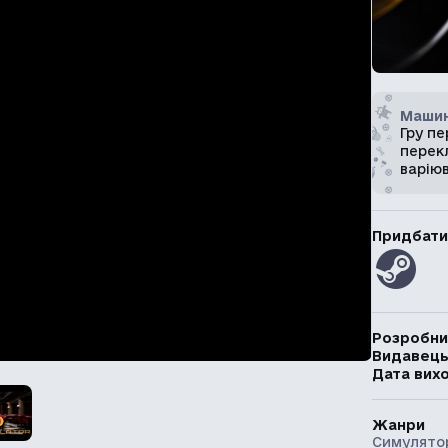
Машин
Гру п
перекл
варію
Придбати
Розробни
Видавец
Дата вих
Жанри
Симулято