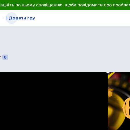
лацніть по цьому сповіщенню, щоби повідомити про пробле
Додати гру
т
0