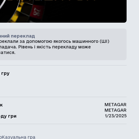
ний переклад
ереклали за допомогою якогось машинного (ШІ)
адача. Рівень і якість перекладу може
ватися.
 гру
METAGAR
к
METAGAR
ь
1/23/2025
оду гри
р
Казуальна гра