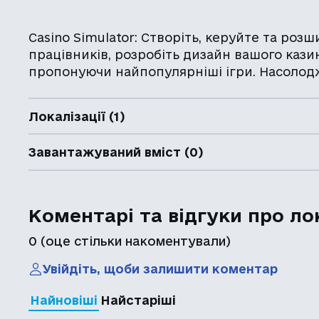
Casino Simulator: Створіть, керуйте та роз
працівників, розробіть дизайн вашого казин
пропонуючи найпопулярніші ігри. Насолод
Локалізації (1)
Завантажуваний вміст (0)
Коментарі та відгуки про ло
0
(оце стільки накоментували)
Увійдіть, щоби залишити коментар
Найновіші
Найстаріші