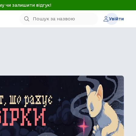
му чи залишити відгук!
Увійти