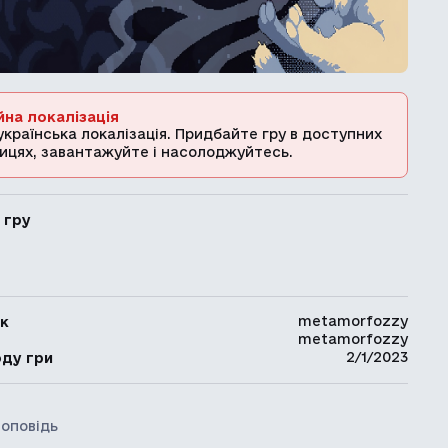
йна локалізація
українська локалізація. Придбайте гру в доступних
ицях, завантажуйте і насолоджуйтесь.
 гру
metamorfozzy
к
metamorfozzy
ь
2/1/2023
оду гри
 оповідь