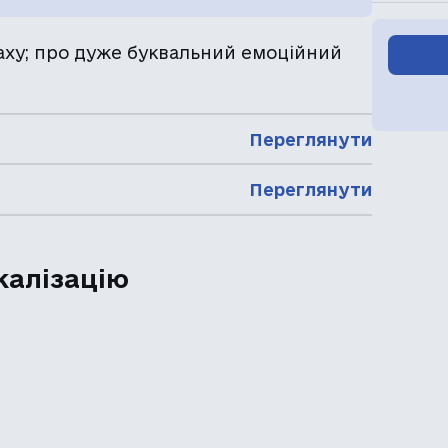
птаху; про дуже буквальний емоційний
Переглянути
Переглянути
калізацію