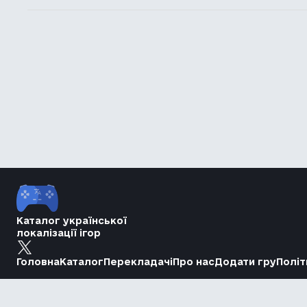
Каталог української
локалізації ігор
Головна
Каталог
Перекладачі
Про нас
Додати гру
Політ