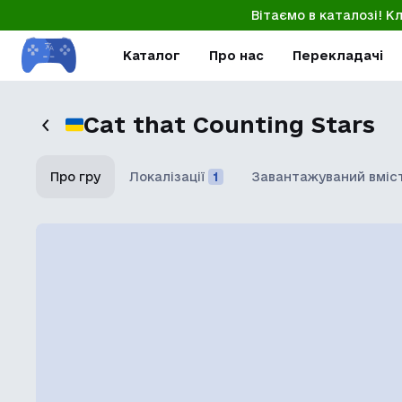
Вітаємо в каталозі! К
Каталог
Про нас
Перекладачі
Cat that Counting Stars
Про гру
Локалізації
1
Завантажуваний вміс