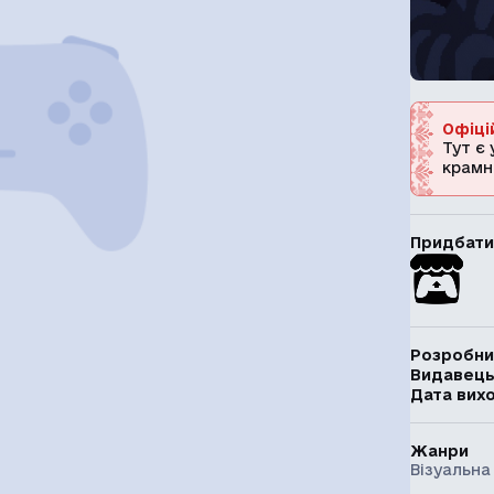
Офіці
Тут є 
крамн
Придбати
Розробни
Видавец
Дата вих
Жанри
Візуальна