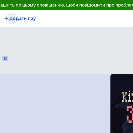
лацніть по цьому сповіщенню, щоби повідомити про пробле
Додати гру
т
0