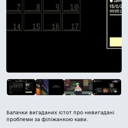
Балачки вигаданих істот про невигадані
проблеми за філіжанкою кави.