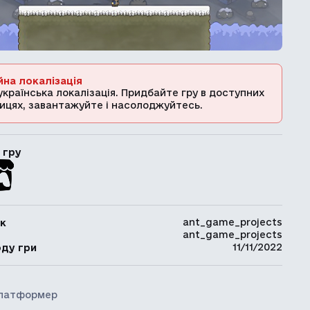
йна локалізація
українська локалізація. Придбайте гру в доступних
ицях, завантажуйте і насолоджуйтесь.
 гру
ant_game_projects
к
ant_game_projects
ь
11/11/2022
оду гри
латформер