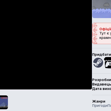
Офіці
Тут є 
крамн
Придбати
Розробни
Видавец
Дата вих
Жанри
Пригоди
П