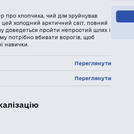
р про хлопчика, чий дім зруйнував
з цей холодний арктичний світ, повний
му доведеться пройти непростий шлях і
му потрібно вбивати ворогів, щоб
ї навички.
Переглянути
Переглянути
калізацію