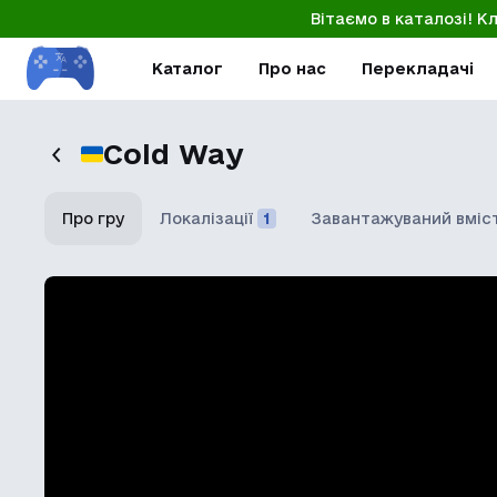
Вітаємо в каталозі! К
Каталог
Про нас
Перекладачі
Cold Way
Про гру
Локалізації
1
Завантажуваний вміс