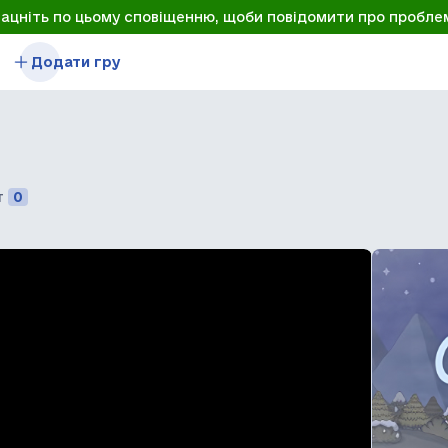
лацніть по цьому сповіщенню, щоби повідомити про пробле
Додати гру
т
0