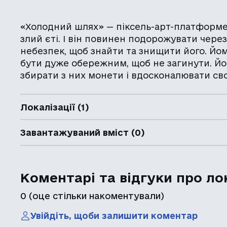
«Холодний шлях» — піксель-арт-платформе
злий єті. І він повинен подорожувати чере
небезпек, щоб знайти та знищити його. Йо
бути дуже обережним, щоб не загинути. Йо
збирати з них монети і вдосконалювати сво
Локалізації (1)
Завантажуваний вміст (0)
Коментарі та відгуки про ло
0
(оце стільки накоментували)
Увійдіть, щоби залишити коментар