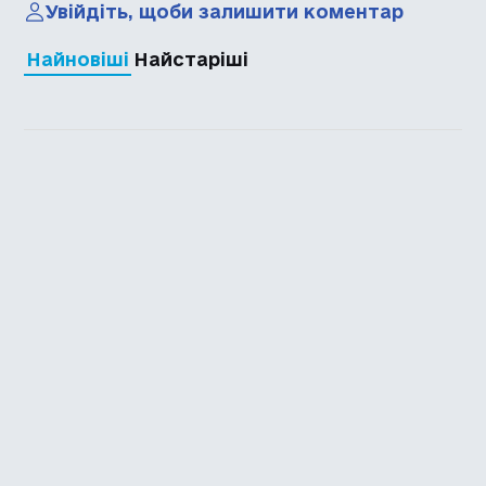
Увійдіть, щоби залишити коментар
Найновіші
Найстаріші
Каталог української
локалізації ігор
Головна
Каталог
Перекладачі
Про нас
Додати гру
Політика приватності
Підтримати
Повідомити про гру