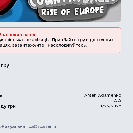
йна локалізація
українська локалізація. Придбайте гру в доступних
ицях, завантажуйте і насолоджуйтесь.
 гру
Arsen Adamenko
к
A.A
ь
1/23/2025
оду гри
р
Казуальна гра
Стратегія