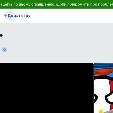
лацніть по цьому сповіщенню, щоби повідомити про пробле
Додати гру
e
т
0