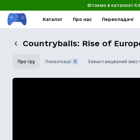
Вітаємо в каталозі! К
Каталог
Про нас
Перекладачі
Countryballs: Rise of Europ
Про гру
Локалізації
1
Завантажуваний вміс