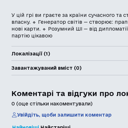
У цій грі ви граєте за країни сучасного та 
власну. 🔹 Генератор світів — створює: прапо
нові карти. 🔹 Розумний ШІ — від дипломаті
партію цікавою
Локалізації (1)
Завантажуваний вміст (0)
Коментарі та відгуки про ло
0
(оце стільки накоментували)
Увійдіть, щоби залишити коментар
Найновіші
Найстаріші