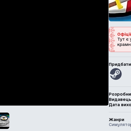
Офіці
Тут є 
крамн
Придбати
Розробни
Видавец
Дата вих
Жанри
Симулято