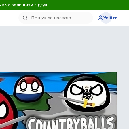
му чи залишити відгук!
Увійти