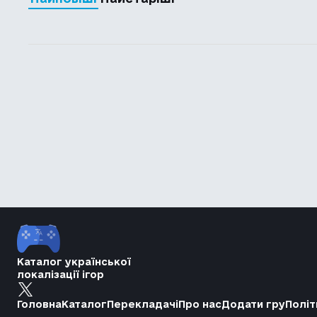
Каталог української
локалізації ігор
Головна
Каталог
Перекладачі
Про нас
Додати гру
Політ