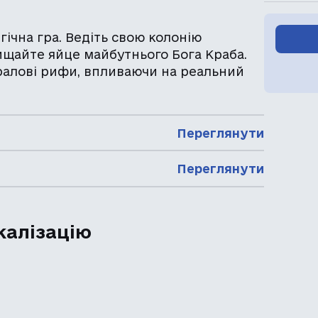
ічна гра. Ведіть свою колонію
хищайте яйце майбутнього Бога Краба.
ралові рифи, впливаючи на реальний
Переглянути
Переглянути
калізацію