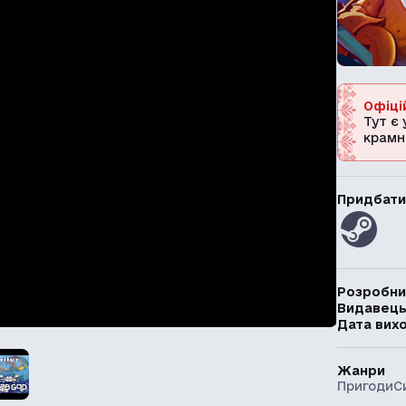
Офіці
Тут є 
крамн
Придбати
Розробни
Видавец
Дата вих
Жанри
Пригоди
С