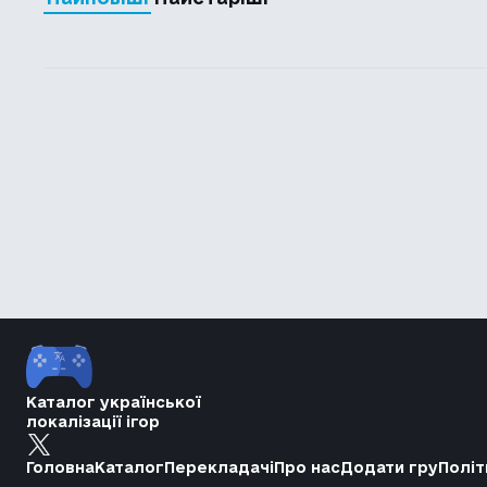
Каталог української
локалізації ігор
Головна
Каталог
Перекладачі
Про нас
Додати гру
Політ