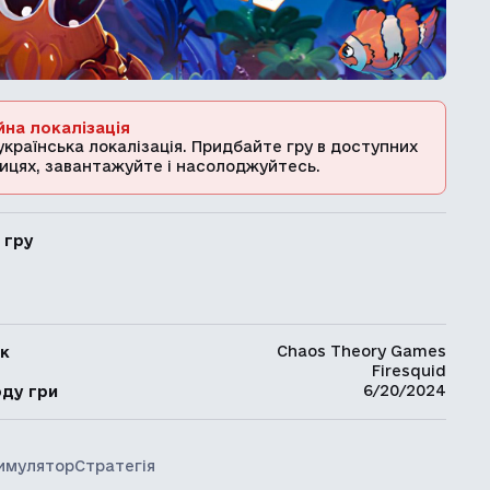
йна локалізація
українська локалізація. Придбайте гру в доступних
ицях, завантажуйте і насолоджуйтесь.
 гру
Chaos Theory Games
к
Firesquid
ь
6/20/2024
оду гри
имулятор
Стратегія