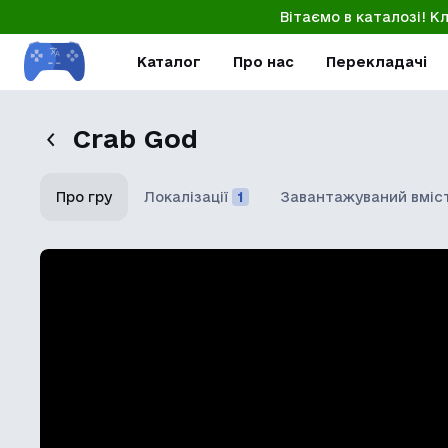
Вітаємо в каталозі! К
Каталог
Про нас
Перекладачі
Crab God
Про гру
Локалізації
1
Завантажуваний вміс