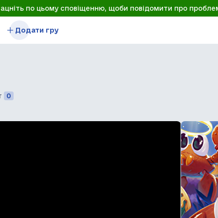
лацніть по цьому сповіщенню, щоби повідомити про пробле
Додати гру
т
0