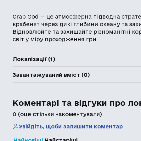
Crab God — це атмосферна підводна стратег
крабенят через дикі глибини океану та за
Відновлюйте та захищайте різноманітні ко
світ у міру проходження гри.
Локалізації (1)
Завантажуваний вміст (0)
Коментарі та відгуки про ло
0
(оце стільки накоментували)
Увійдіть, щоби залишити коментар
Найновіші
Найстаріші