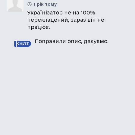
1 рік тому
Українізатор не на 100%
перекладений, зараз він не
працює.
Поправили опис, дякуємо.
Каталог української
локалізації ігор
Головна
Каталог
Перекладачі
Про нас
Додати гру
Політика приватності