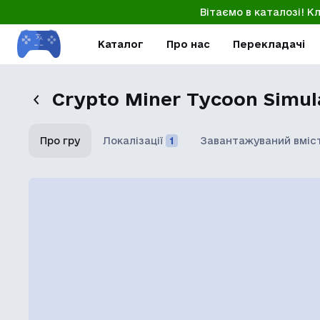
Вітаємо в каталозі! К
Каталог
Про нас
Перекладачі
Crypto Miner Tycoon Simula
Про гру
Локалізації
1
Завантажуваний вміс