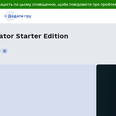
лацніть по цьому сповіщенню, щоби повідомити про пробле
Додати гру
tor Starter Edition
т
0