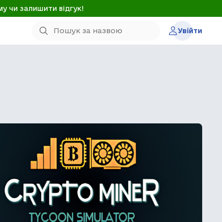
му чи залишити відгук!
Увійти