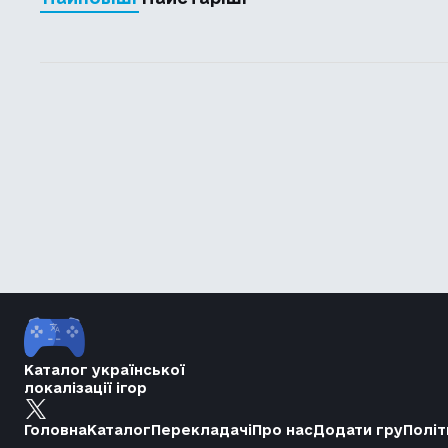
Каталог української
локалізації ігор
Головна
Каталог
Перекладачі
Про нас
Додати гру
Політ