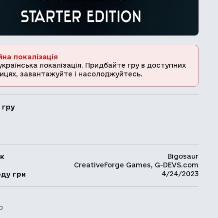
йна локалізація
українська локалізація. Придбайте гру в доступних
ицях, завантажуйте і насолоджуйтесь.
 гру
Bigosaur
к
CreativeForge Games, G-DEVS.com
ь
4/24/2023
оду гри
р