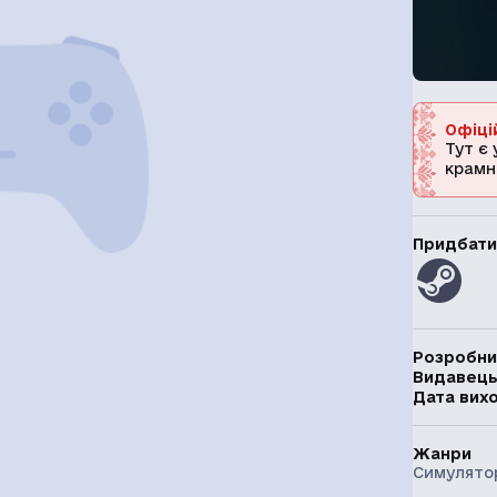
Офіці
Тут є 
крамн
Придбати
Розробни
Видавец
Дата вих
Жанри
Симулято