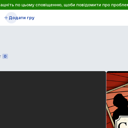
лацніть по цьому сповіщенню, щоби повідомити про пробле
Додати гру
т
0