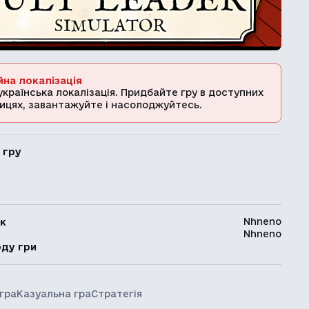
йна локалізація
українська локалізація. Придбайте гру в доступних
ицях, завантажуйте і насолоджуйтесь.
 гру
Nhneno
к
Nhneno
ь
оду гри
гра
Казуальна гра
Стратегія