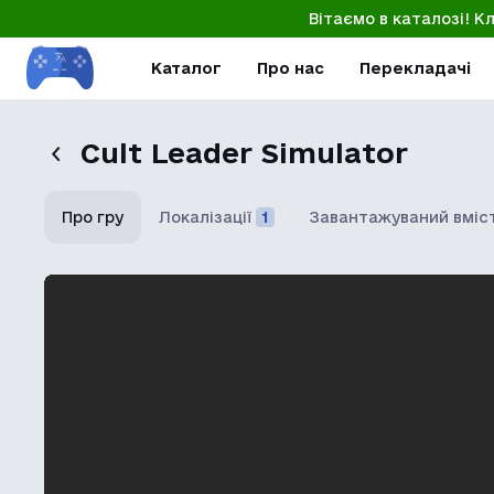
Вітаємо в каталозі! К
Каталог
Про нас
Перекладачі
Cult Leader Simulator
Про гру
Локалізації
1
Завантажуваний вміс