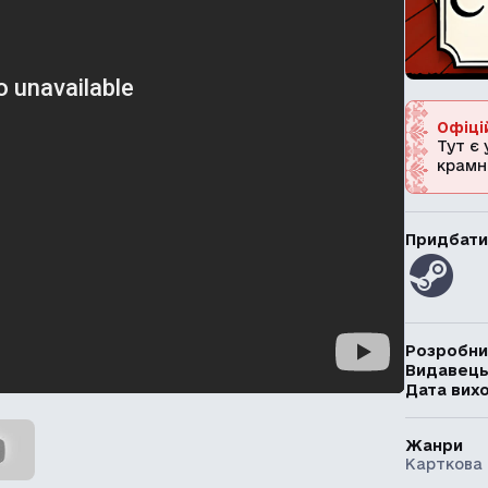
Офіці
Тут є 
крамн
Придбати
Розробни
Видавец
Дата вих
Жанри
Карткова 