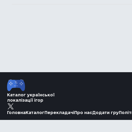
Каталог української
локалізації ігор
Головна
Каталог
Перекладачі
Про нас
Додати гру
Політ