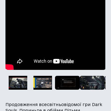
Продовження всесвітньовідомої гри Dark
Souls. Пориньте в обійми Пітьми.