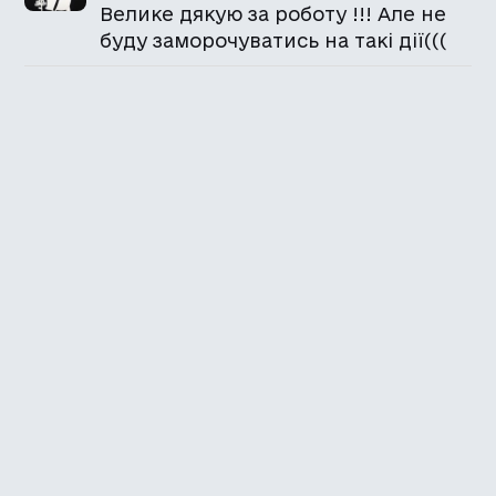
Велике дякую за роботу !!! Але не
буду заморочуватись на такі дії(((
Каталог української
локалізації ігор
Головна
Каталог
Перекладачі
Про нас
Додати гру
Політика приватності
Підтримати
Повідомити про гру
Powered by
nopCommerce