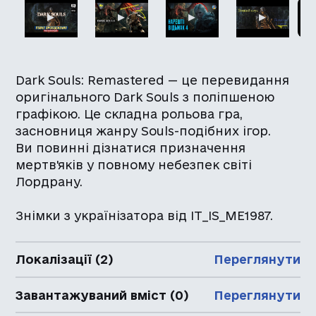
Dark Souls: Remastered — це перевидання
оригінального Dark Souls з поліпшеною
графікою. Це складна рольова гра,
засновниця жанру Souls-подібних ігор.
Ви повинні дізнатися призначення
мертв'яків у повному небезпек світі
Лордрану.
Знімки з українізатора від IT_IS_ME1987.
Локалізації (2)
Переглянути
Завантажуваний вміст (0)
Переглянути