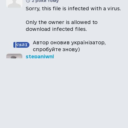
2 роки тому
Sorry, this file is infected with a virus.
Only the owner is allowed to
download infected files.
Автор оновив українізатор,
спробуйте знову)
stepaniwnl
2 роки тому
Десь можна скачати без вірусу?
Автор оновив українізатор,
спробуйте знову)
Олег
2 роки тому
Локалізація не завантажується, гугл
драйв матюкається на вірус