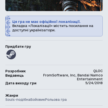
Ця гра не має офіційної локалізації.
Вкладка «Локалізації» містить посилання на
доступні українізатори.
Придбати гру
QLOC
Розробник
FromSoftware, Inc, Bandai Namco
Видавець
Entertainment
5/24/2018
Дата виходу гри
Жанри
Souls-подібна
Бойовик
Рольова гра