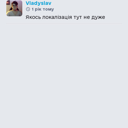
Vladyslav
1 рік тому
Якось локалізація тут не дуже
Каталог української
локалізації ігор
Головна
Каталог
Перекладачі
Про нас
Додати гру
Політика приватності
Підтримати
Повідомити про гру