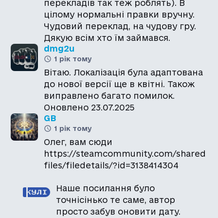
перекладів так теж роблять). В
цілому нормальні правки вручну.
Чудовий переклад, на чудову гру.
Дякую всім хто їм займався.
dmg2u
1 рік тому
Вітаю. Локалізація була адаптована
до нової версії ще в квітні. Також
виправлено багато помилок.
Оновлено 23.07.2025
GB
1 рік тому
Олег, вам сюди
https://steamcommunity.com/shared
files/filedetails/?id=3138414304
Наше посилання було
точнісінько те саме, автор
просто забув оновити дату.