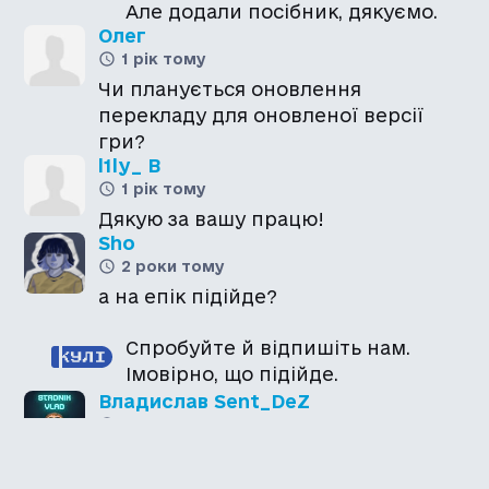
Але додали посібник, дякуємо.
Олег
1 рік тому
Чи планується оновлення
перекладу для оновленої версії
гри?
l1ly_ B
1 рік тому
Дякую за вашу працю!
Sho
2 роки тому
Спробуйте й відпишіть нам.
Імовірно, що підійде.
Владислав Sent_DeZ
2 роки тому
Перепрошую, збрехав. Не побачив
що саме Великобританію треба