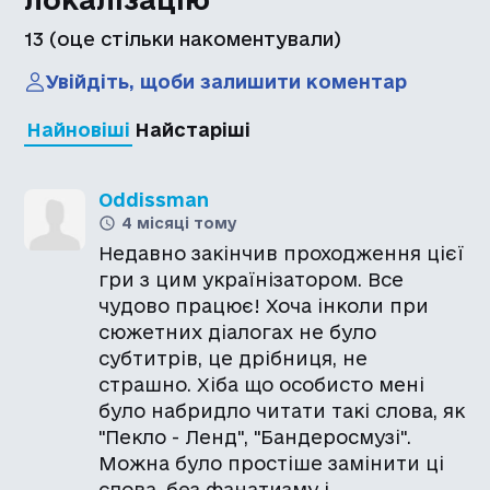
13
(оце стільки накоментували)
Увійдіть, щоби залишити коментар
Найновіші
Найстаріші
Oddissman
4 місяці тому
Недавно закінчив проходження цієї
гри з цим українізатором. Все
чудово працює! Хоча інколи при
сюжетних діалогах не було
субтитрів, це дрібниця, не
страшно. Хіба що особисто мені
було набридло читати такі слова, як
"Пекло - Ленд", "Бандеросмузі".
Можна було простіше замінити ці
слова, без фанатизму і