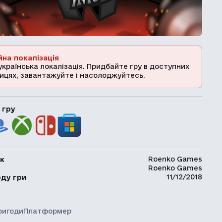
йна локалізація
українська локалізація. Придбайте гру в доступних
ицях, завантажуйте і насолоджуйтесь.
 гру
Roenko Games
к
Roenko Games
ь
11/12/2018
оду гри
ригоди
Платформер