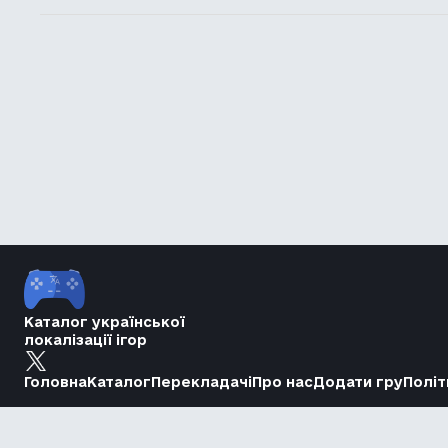
Каталог української
локалізації ігор
Головна
Каталог
Перекладачі
Про нас
Додати гру
Політ