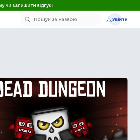
му чи залишити відгук!
Увійти