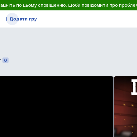
лацніть по цьому сповіщенню, щоби повідомити про пробле
Додати гру
т
0