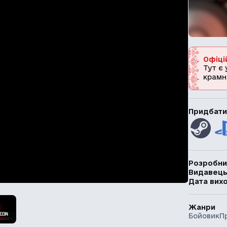
Офіці
Тут є 
крамн
Придбати
Розробни
Видавец
Дата вих
Жанри
Бойовик
П