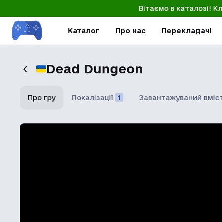
Вітаємо в каталозі! К
Каталог
Про нас
Перекладачі
Dead Dungeon
Про гру
Локалізації
1
Завантажуваний вміс