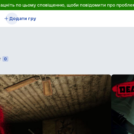
лацніть по цьому сповіщенню, щоби повідомити про пробле
Додати гру
т
0