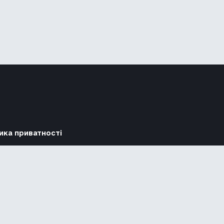
ика приватності
Підтримати
Повідомити про гру
Powered by
nopCommerce