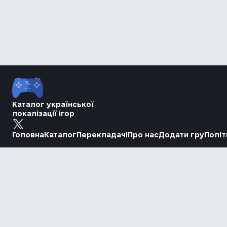
Каталог української
локалізації ігор
Головна
Каталог
Перекладачі
Про нас
Додати гру
Політ