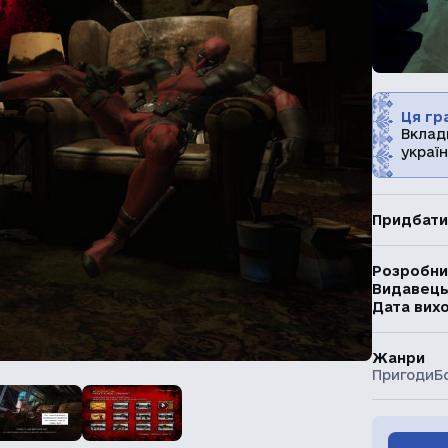
Ця гра
Вклад
україн
Придбати
Розробни
Видавец
Дата вих
Жанри
Пригоди
Б