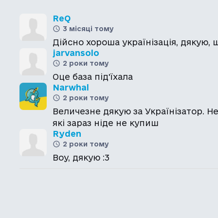
ReQ
3 місяці тому
Дійсно хороша українізація, дякую, 
jarvansolo
2 роки тому
Оце база під'їхала
Narwhal
2 роки тому
Величезне дякую за Українізатор. 
які зараз ніде не купиш
Ryden
2 роки тому
Воу, дякую :3