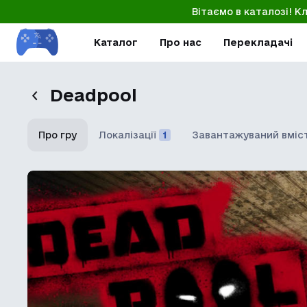
Вітаємо в каталозі! К
Каталог
Про нас
Перекладачі
Deadpool
Про гру
Локалізації
1
Завантажуваний вміс