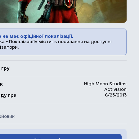
 не має офіційної локалізації.
ка «Локалізації» містить посилання на доступні
ізатори.
 гру
High Moon Studios
к
Activision
ь
6/25/2013
оду гри
ойовик