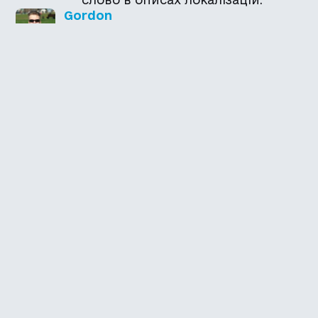
Gordon
3 місяці тому
Oleksandr - у перекладі від Umtale
(Lenlay) поки не зустрічав зовсім.
Oleksandr
3 місяці тому
Підкажіть, в обох перекладах
зустрічається присутній "no
translated or source text" (як на
скріншоті зверху)?
Каталог української
локалізації ігор
Головна
Каталог
Перекладачі
Про нас
Додати гру