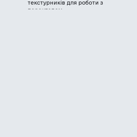
текстурників для роботи з
перекладом.
І ви теж можете подати заявку до
24 липня включно!
Анкета на перекладача:
https://forms.gle/NjGgqWzZfimEPjaN
8
Анкета на художника спрайтів:
https://forms.gle/ZZWR4ks3YQ5eTRX
g7
Noobik 22828
1 рік тому
Pereclaw, а ви якого року випустите
Українізатор 3 та 4 розділу?
Pereclaw Localization
1 рік тому
так, будемо