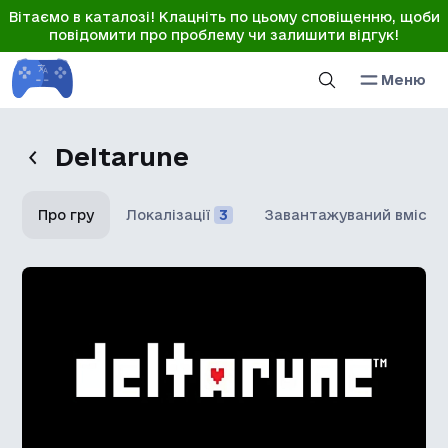
Вітаємо в каталозі! Клацніть по цьому сповіщенню, щоби
повідомити про проблему чи залишити відгук!
Меню
Deltarune
Про гру
Локалізації
3
Завантажуваний вміст