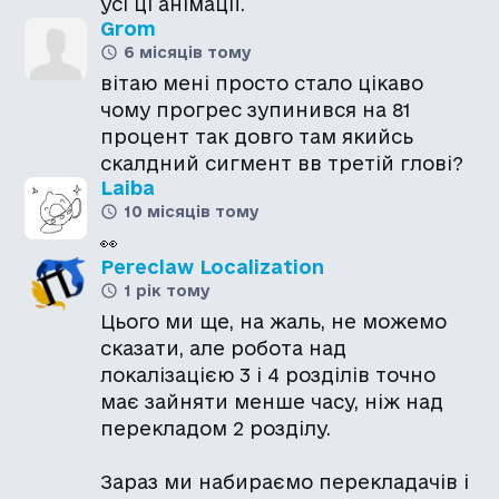
усі ці анімації.
Grom
6 місяців тому
вітаю мені просто стало цікаво
чому прогрес зупинився на 81
процент так довго там якийсь
скалдний сигмент вв третій глові?
Laiba
10 місяців тому
👀
Pereclaw Localization
1 рік тому
Цього ми ще, на жаль, не можемо
сказати, але робота над
локалізацією 3 і 4 розділів точно
має зайняти менше часу, ніж над
перекладом 2 розділу.
Зараз ми набираємо перекладачів і