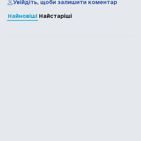
Увійдіть, щоби залишити коментар
Найновіші
Найстаріші
Каталог української
локалізації ігор
Головна
Каталог
Перекладачі
Про нас
Додати гру
Політика приватності
Підтримати
Повідомити про гру