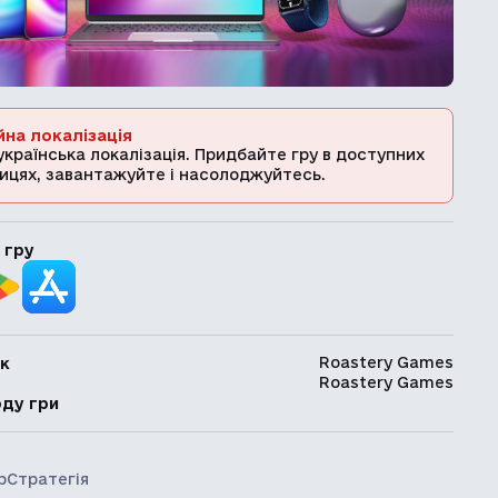
йна локалізація
українська локалізація. Придбайте гру в доступних
ицях, завантажуйте і насолоджуйтесь.
 гру
Roastery Games
к
Roastery Games
ь
оду гри
р
Стратегія