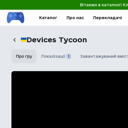
Вітаємо в каталозі! К
Каталог
Про нас
Перекладачі
Devices Tycoon
Про гру
Локалізації
1
Завантажуваний вміс