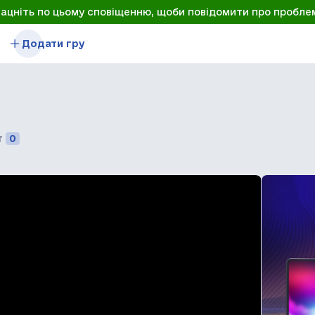
лацніть по цьому сповіщенню, щоби повідомити про пробле
Додати гру
т
0