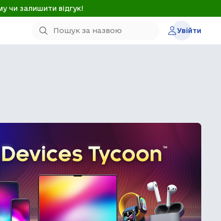
му чи залишити відгук!
Увійти