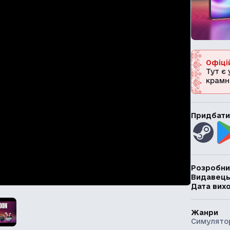
Офіці
Тут є 
крамн
Придбати
Розробни
Видавец
Дата вих
Жанри
Симулято