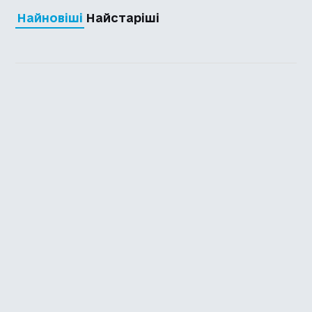
Найновіші
Найстаріші
Каталог української
локалізації ігор
Головна
Каталог
Перекладачі
Про нас
Додати гру
Політика приватності
Підтримати
Повідомити про гру