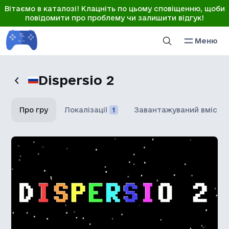
Вітаємо в каталозі! Клацніть по цьому сповіщенню, щоби
повідомити про проблему чи залишити відгук!
Меню
Dispersio 2
Про гру
Локалізації
1
Завантажуваний вміст