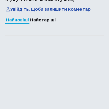
Увійдіть, щоби залишити коментар
Найновіші
Найстаріші
Каталог української
локалізації ігор
Головна
Каталог
Перекладачі
Про нас
Додати гру
Політика приватності
Підтримати