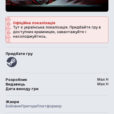
Офіційна локалізація
Тут є українська локалізація. Придбайте гру в
доступних крамницях, завантажуйте і
насолоджуйтесь.
Придбати гру
Max H
Розробник
Max H
Видавець
Дата виходу гри
Жанри
Бойовик
Пригоди
Платформер