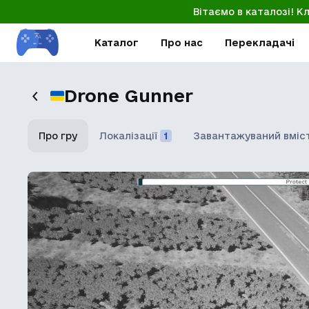
Вітаємо в каталозі! К
Каталог
Про нас
Перекладачі
Drone Gunner
Про гру
Локалізації
1
Завантажуваний вміс