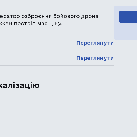
ператор озброєння бойового дрона.
ожен постріл має ціну.
Переглянути
Переглянути
калізацію