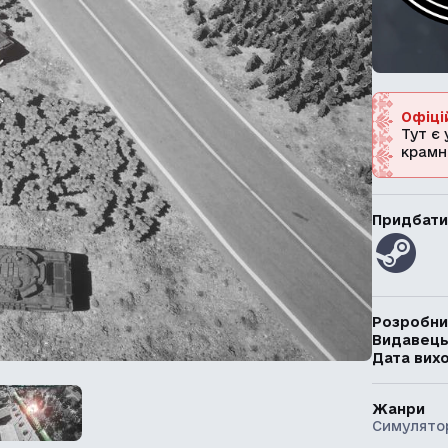
Офіці
Тут є 
крамн
Придбати
Розробни
Видавец
Дата вих
Жанри
Симулято