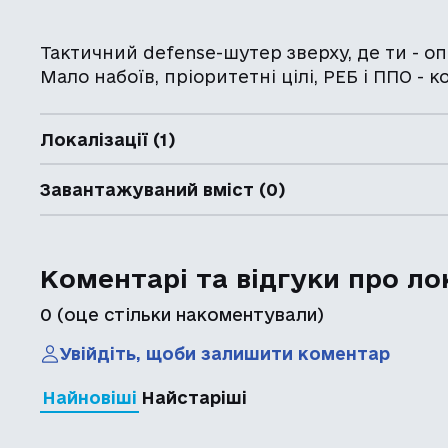
Тактичний defense-шутер зверху, де ти - о
Мало набоїв, пріоритетні цілі, РЕБ і ППО - к
Локалізації (1)
Завантажуваний вміст (0)
Коментарі та відгуки про ло
0
(оце стільки накоментували)
Увійдіть, щоби залишити коментар
Найновіші
Найстаріші