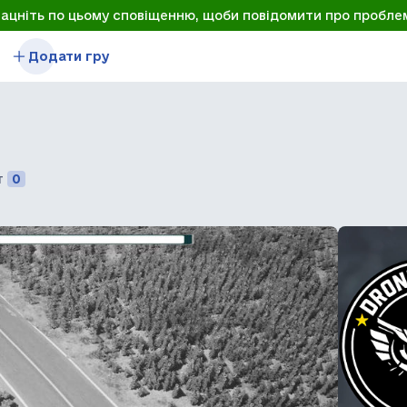
лацніть по цьому сповіщенню, щоби повідомити про пробле
Додати гру
т
0