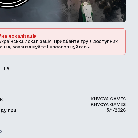
йна локалізація
українська локалізація. Придбайте гру в доступних
ицях, завантажуйте і насолоджуйтесь.
 гру
KHVOYA GAMES
к
KHVOYA GAMES
ь
5/1/2026
оду гри
р