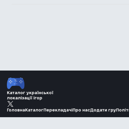
Каталог української
локалізації ігор
Головна
Каталог
Перекладачі
Про нас
Додати гру
Політ