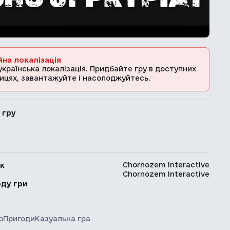
йна локалізація
українська локалізація. Придбайте гру в доступних
ицях, завантажуйте і насолоджуйтесь.
 гру
Chornozem Interactive
к
Chornozem Interactive
ь
оду гри
р
Пригоди
Казуальна гра