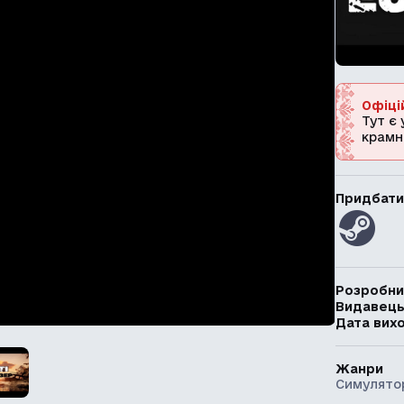
Офіці
Тут є 
крамн
Придбати
Розробни
Видавец
Дата вих
Жанри
Симулято