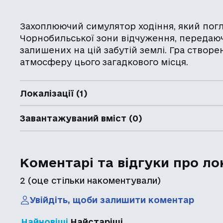
Захоплюючий симулятор ходіння, який пог
Чорнобильської зони відчуження, передаюч
залишених на цій забутій землі. Гра створе
атмосферу цього загадкового місця.
Локалізації (1)
Завантажуваний вміст (0)
Коментарі та відгуки про ло
2
(оце стільки накоментували)
Увійдіть, щоби залишити коментар
Найновіші
Найстаріші