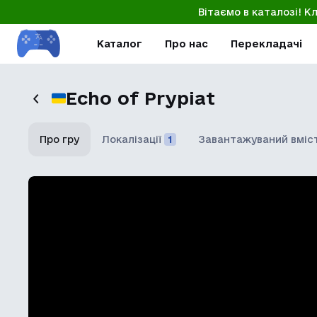
Вітаємо в каталозі! К
Каталог
Про нас
Перекладачі
Echo of Prypiat
Про гру
Локалізації
1
Завантажуваний вміс