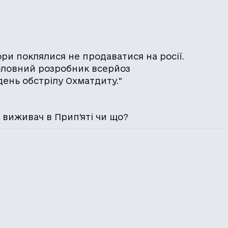
тори поклялися не продаватися на росії.
 головний розробник всерйоз
день обстрілу Охматдиту."
 виживач в Прип'яті чи що?