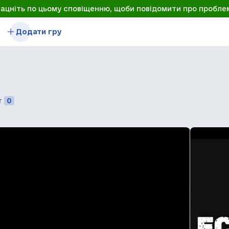
лацніть по цьому сповіщенню, щоби повідомити про пробле
Додати гру
т
0