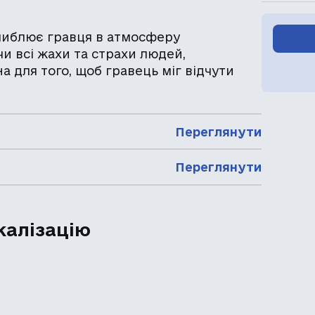
либлює гравця в атмосферу
и всі жахи та страхи людей,
на для того, щоб гравець міг відчути
Переглянути
Переглянути
калізацію