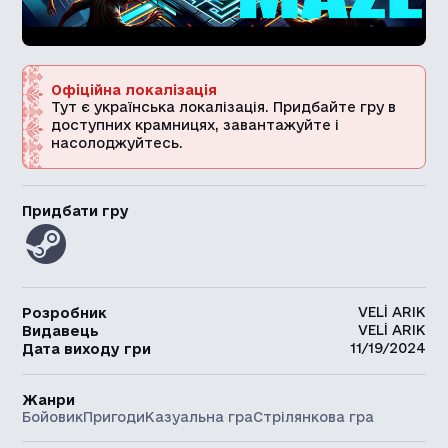
Офіційна локалізація
Тут є українська локалізація. Придбайте гру в
доступних крамницях, завантажуйте і
насолоджуйтесь.
Придбати гру
VELİ ARIK
Розробник
VELİ ARIK
Видавець
11/19/2024
Дата виходу гри
Жанри
Бойовик
Пригоди
Казуальна гра
Стрілянкова гра