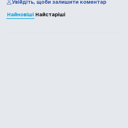
Увійдіть, щоби залишити коментар
Найновіші
Найстаріші
Каталог української
локалізації ігор
Головна
Каталог
Перекладачі
Про нас
Додати гру
Політика приватності
Підтримати
Повідомити про гру