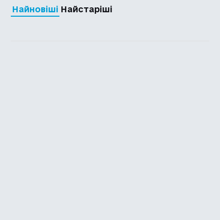
Найновіші
Найстаріші
Каталог української
локалізації ігор
Головна
Каталог
Перекладачі
Про нас
Додати гру
Політика приватності
Підтримати
Повідомити про гру