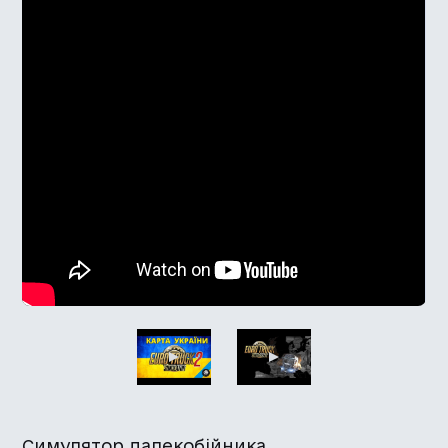
Симулятор далекобійника.