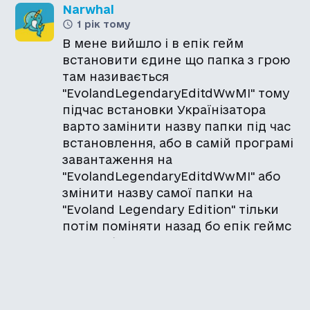
Narwhal
1 рік тому
В мене вийшло і в епік гейм
встановити єдине що папка з грою
там називається
"EvolandLegendaryEditdWwMI" тому
підчас встановки Українізатора
варто замінити назву папки під час
встановлення, або в самій програмі
завантаження на
"EvolandLegendaryEditdWwMI" або
змінити назву самої папки на
"Evoland Legendary Edition" тільки
потім поміняти назад бо епік геймс
її не побачить
Дякуємо, додали крамницю Епік.
Дракон