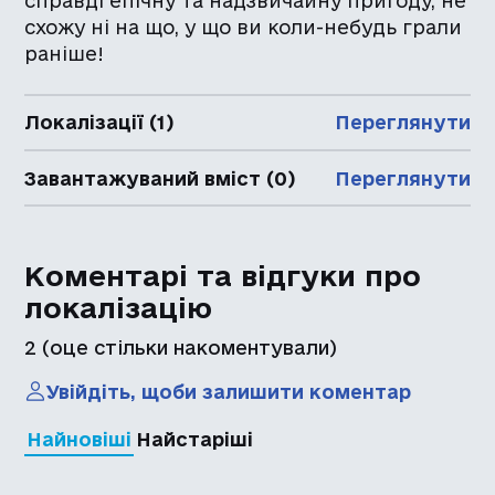
справді епічну та надзвичайну пригоду, не
схожу ні на що, у що ви коли-небудь грали
раніше!
Локалізації (1)
Переглянути
Завантажуваний вміст (0)
Переглянути
Коментарі та відгуки про
локалізацію
2
(оце стільки накоментували)
Увійдіть, щоби залишити коментар
Найновіші
Найстаріші