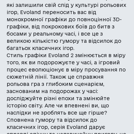
які залишили свій слід у культурі рольових
ігор, Evoland переносить вас від
монохромної графіки до повноцінної 3D-
графіки, від покрокових боїв до битв з
босами у реальному часі, і все це з
великою кількістю гумору та відсилок до
багатьох класичних ігор.
Стиль графіки Evoland 2 змінюється в міру
того, як ви подорожуєте у часі, а ігровий
процес еволюціонує в міру просування по
сюжетній лінії. Також це справжня
рольова гра з глибоким сценарієм,
заснованим на подорожах у часі:
досліджуйте різні епохи та змінюйте
історію світу. Але чи впевнені ви, що
наслідки не зроблять все ще гірше?
Сповнена гумору та відсилок до
класичних ігор, серія Evoland дарує