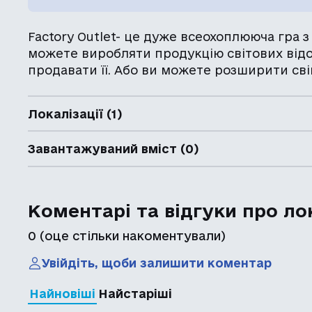
Factory Outlet- це дуже всеохоплююча гра 
можете виробляти продукцію світових відо
продавати її. Або ви можете розширити сві
Локалізації (1)
Завантажуваний вміст (0)
Коментарі та відгуки про ло
0
(оце стільки накоментували)
Увійдіть, щоби залишити коментар
Найновіші
Найстаріші