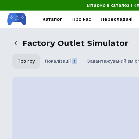
Вітаємо в каталозі! К
Каталог
Про нас
Перекладачі
Factory Outlet Simulator
Про гру
Локалізації
1
Завантажуваний вміс