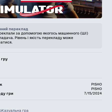
ний переклад
ереклали за допомогою якогось машинного (ШІ)
адача. Рівень і якість перекладу може
ватися.
 гру
PISHO
к
PISHO
ь
7/15/2024
оду гри
р
Казуальна гра