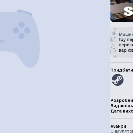
Машин
Гру п
перекл
варію
Придбати
Розробни
Видавец
Дата вих
Жанри
Симулято