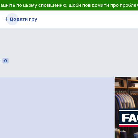
лацніть по цьому сповіщенню, щоби повідомити про пробле
Додати гру
т
0