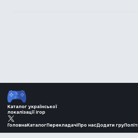
Каталог української
локалізації ігор
Головна
Каталог
Перекладачі
Про нас
Додати гру
Політ