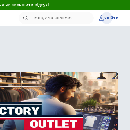
му чи залишити відгук!
Увійти