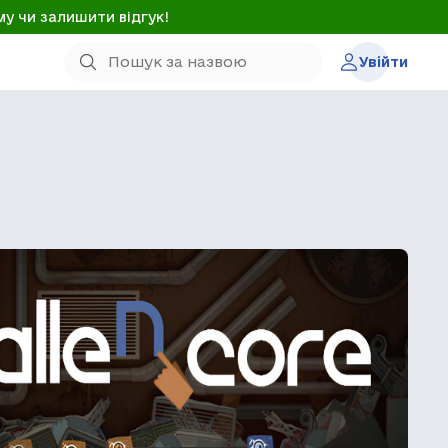
му чи залишити відгук!
Увійти