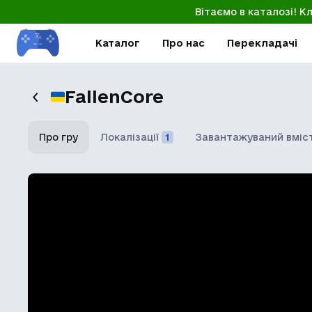
Вітаємо в каталозі! К
Каталог
Про нас
Перекладачі
FallenCore
Про гру
Локалізації
1
Завантажуваний вміс