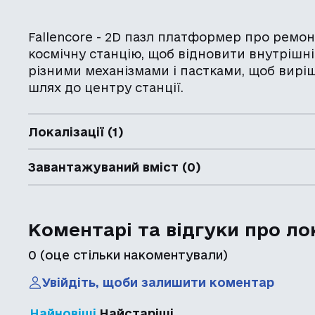
Fallencore - 2D пазл платформер про ремон
космічну станцію, щоб відновити внутрішн
різними механізмами і пастками, щоб виріш
шлях до центру станції.
Локалізації (1)
Завантажуваний вміст (0)
Коментарі та відгуки про ло
0
(оце стільки накоментували)
Увійдіть, щоби залишити коментар
Найновіші
Найстаріші