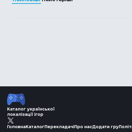
Каталог української
локалізації ігор
Головна
Каталог
Перекладачі
Про нас
Додати гру
Політ