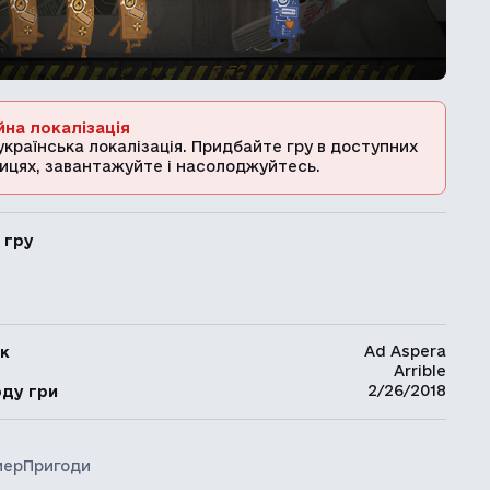
йна локалізація
українська локалізація. Придбайте гру в доступних
ицях, завантажуйте і насолоджуйтесь.
 гру
Ad Aspera
к
Arrible
ь
2/26/2018
оду гри
мер
Пригоди