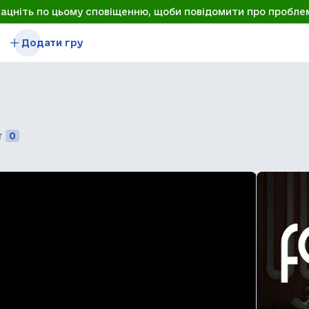
лацніть по цьому сповіщенню, щоби повідомити про пробле
Додати гру
т
0