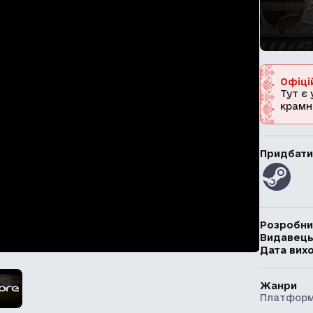
Офіці
Тут є 
крамн
Придбати
Розробни
Видавец
Дата вих
Жанри
Платфор