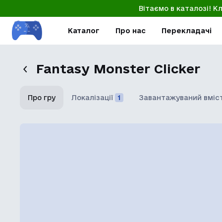
Вітаємо в каталозі! К
Каталог
Про нас
Перекладачі
Fantasy Monster Clicker
Про гру
Локалізації
1
Завантажуваний вміс