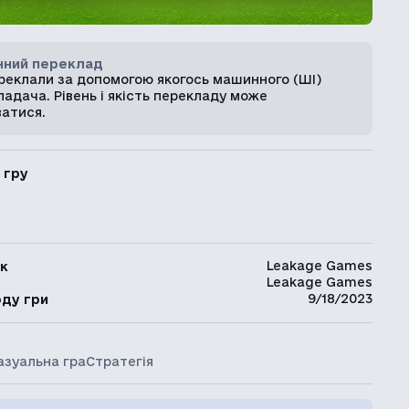
ний переклад
ереклали за допомогою якогось машинного (ШІ)
адача. Рівень і якість перекладу може
ватися.
 гру
Leakage Games
к
Leakage Games
ь
9/18/2023
оду гри
азуальна гра
Стратегія