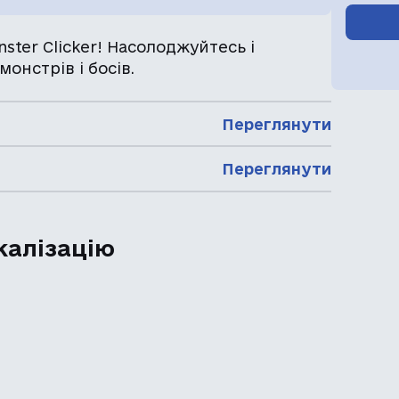
nster Clicker! Насолоджуйтесь і
монстрів і босів.
Переглянути
Переглянути
калізацію