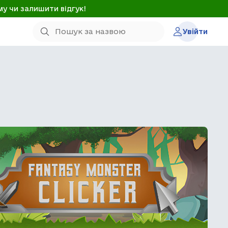
му чи залишити відгук!
Увійти