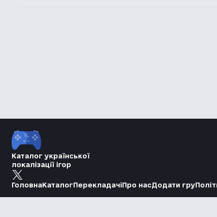
Каталог української
локалізації ігор
Головна
Каталог
Перекладачі
Про нас
Додати гру
Політ