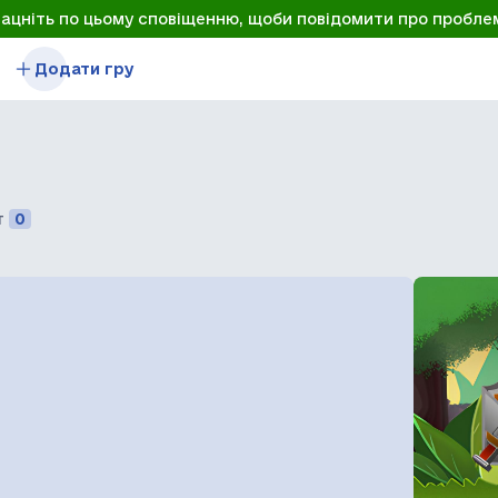
лацніть по цьому сповіщенню, щоби повідомити про пробле
Додати гру
т
0