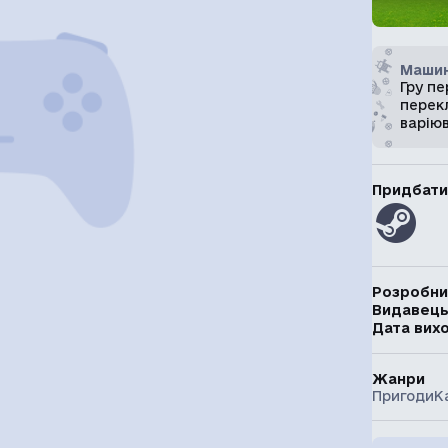
Машин
Гру п
перекл
варію
Придбати
Розробни
Видавец
Дата вих
Жанри
Пригоди
К