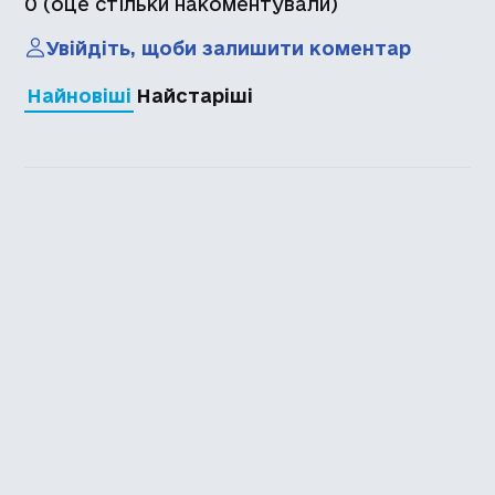
0
(оце стільки накоментували)
Увійдіть, щоби залишити коментар
Найновіші
Найстаріші
Каталог української
локалізації ігор
Головна
Каталог
Перекладачі
Про нас
Додати гру
Політика приватності
Підтримати