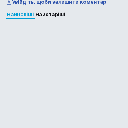
Увійдіть, щоби залишити коментар
Найновіші
Найстаріші
Каталог української
локалізації ігор
Головна
Каталог
Перекладачі
Про нас
Додати гру
Політика приватності
Підтримати
Повідомити про гру